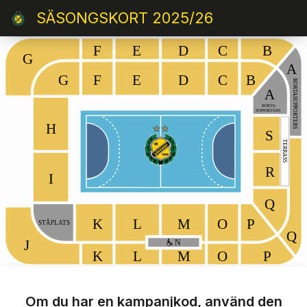
SÄSONGSKORT 2025/26
F
E
D
C
B
G
A
G
F
E
D
C
B
BORTASUPPORTERS
A
BORTA-
SUPPORTERS
H
S
TERRASS
R
I
Q
K
L
M
O
P
STÅPLATS
Q
J
N
K
L
M
O
P
Om du har en kampanjkod, använd den